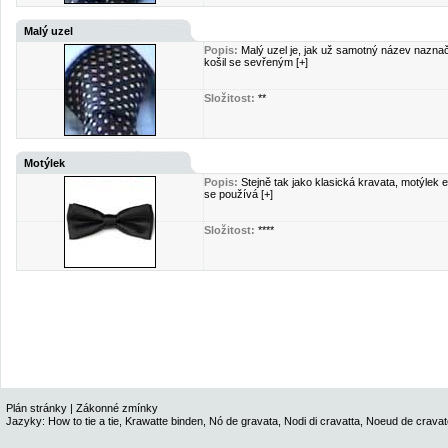
Malý uzel
Popis:
Malý uzel je, jak už samotný název naznač
košil se sevřeným [+]
Složitost:
**
Motýlek
Popis:
Stejně tak jako klasická kravata, motýlek
se používá [+]
Složitost:
****
Plán stránky
|
Zákonné zmínky
Jazyky:
How to tie a tie
,
Krawatte binden
,
Nó de gravata
,
Nodi di cravatta
,
Noeud de cravat