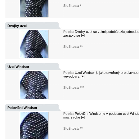
Složitost:
*
Dvojitý uzel
Popis:
Dvojitý uzel se velmi podobá uzlu jednodu
začátku se [+]
Složitost:
**
Uzel Windsor
Popis:
Uzel Windsor je jako stvořený pro slavnostn
vévodovi z [+]
Složitost:
***
Poloviční Windsor
Popis:
Poloviční Windsor je v podstatě uzel Windso
moc široké [+]
Složitost:
**