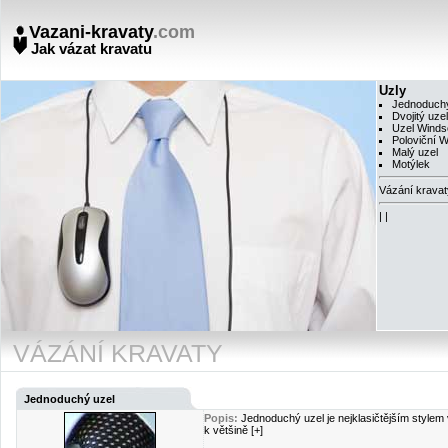
Vazani-kravaty
.com
Jak vázat kravatu
Uzly
Jednoduchý
Dvojitý uzel
Uzel Winds
Poloviční 
Malý uzel
Motýlek
Vázání kravat
|
|
VÁZÁNÍ KRAVATY
Jednoduchý uzel
Popis:
Jednoduchý uzel je nejklasičtějším stylem 
k většině [+]